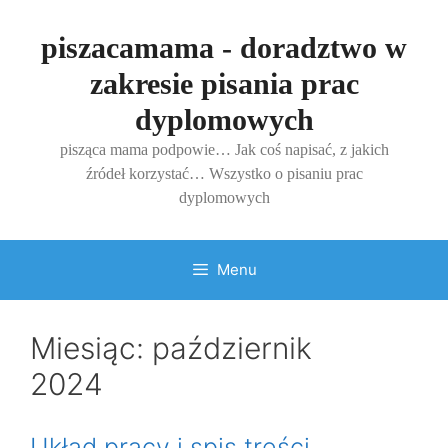
Przejdź
do
piszacamama - doradztwo w
treści
zakresie pisania prac
dyplomowych
pisząca mama podpowie… Jak coś napisać, z jakich
źródeł korzystać… Wszystko o pisaniu prac
dyplomowych
Menu
Miesiąc:
październik
2024
Układ pracy i spis treści