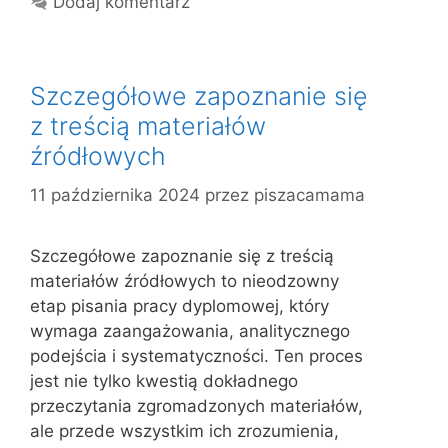
Dodaj komentarz
t
e
g
Szczegółowe zapoznanie się
o
r
z treścią materiałów
i
źródłowych
e
11 października 2024
przez
piszacamama
Szczegółowe zapoznanie się z treścią
materiałów źródłowych to nieodzowny
etap pisania pracy dyplomowej, który
wymaga zaangażowania, analitycznego
podejścia i systematyczności. Ten proces
jest nie tylko kwestią dokładnego
przeczytania zgromadzonych materiałów,
ale przede wszystkim ich zrozumienia,