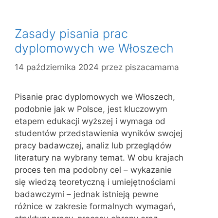
e
g
Zasady pisania prac
o
r
dyplomowych we Włoszech
i
14 października 2024
przez
piszacamama
e
Pisanie prac dyplomowych we Włoszech,
podobnie jak w Polsce, jest kluczowym
etapem edukacji wyższej i wymaga od
studentów przedstawienia wyników swojej
pracy badawczej, analiz lub przeglądów
literatury na wybrany temat. W obu krajach
proces ten ma podobny cel – wykazanie
się wiedzą teoretyczną i umiejętnościami
badawczymi – jednak istnieją pewne
różnice w zakresie formalnych wymagań,