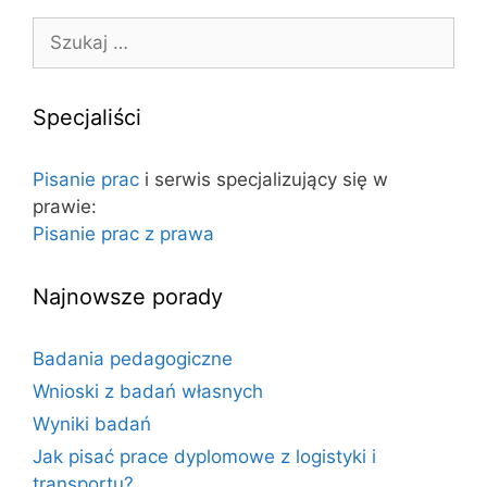
o
S
r
z
i
u
e
k
Specjaliści
a
j
Pisanie prac
i serwis specjalizujący się w
:
prawie:
Pisanie prac z prawa
Najnowsze porady
Badania pedagogiczne
Wnioski z badań własnych
Wyniki badań
Jak pisać prace dyplomowe z logistyki i
transportu?