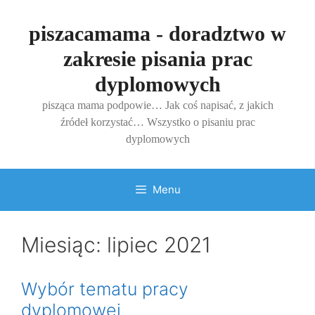
Przejdź
do
piszacamama - doradztwo w
treści
zakresie pisania prac
dyplomowych
pisząca mama podpowie… Jak coś napisać, z jakich
źródeł korzystać… Wszystko o pisaniu prac
dyplomowych
Menu
Miesiąc:
lipiec 2021
Wybór tematu pracy
dyplomowej