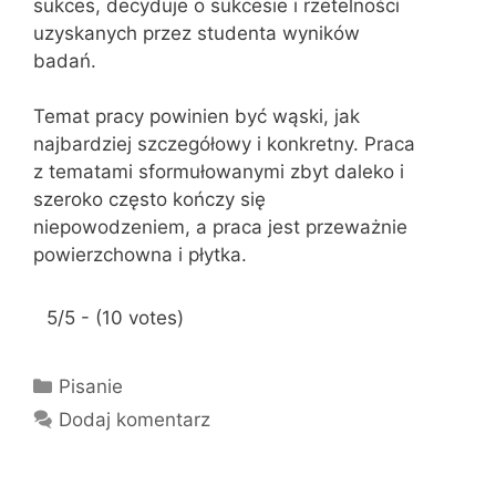
sukces, decyduje o sukcesie i rzetelności
uzyskanych przez studenta wyników
badań.
Temat pracy powinien być wąski, jak
najbardziej szczegółowy i konkretny. Praca
z tematami sformułowanymi zbyt daleko i
szeroko często kończy się
niepowodzeniem, a praca jest przeważnie
powierzchowna i płytka.
5/5 - (10 votes)
K
Pisanie
a
Dodaj komentarz
t
e
g