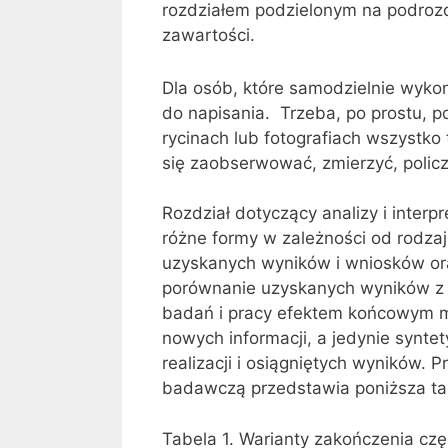
rozdziałem podzielonym na podrozdzi
zawartości.
D
T
Dla osób, które samodzielnie wykon
l
r
do napisania. Trzeba, po prostu, p
a
z
rycinach lub fotografiach wszystko 
o
e
się zaobserwować, zmierzyć, policz
s
b
ó
a
Rozdział dotyczący analizy i inter
b
,
różne formy w zależności od rodza
,
p
uzyskanych wyników i wniosków ora
k
o
porównanie uzyskanych wyników z wy
t
p
badań i pracy efektem końcowym m
ó
r
nowych informacji, a jedynie synt
r
o
realizacji i osiągniętych wyników.
e
s
badawczą przedstawia poniższa ta
s
t
a
u
Tabela 1. Warianty zakończenia cz