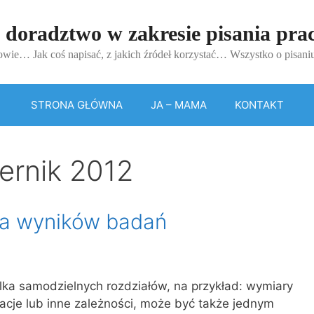
 doradztwo w zakresie pisania pr
wie… Jak coś napisać, z jakich źródeł korzystać… Wszystko o pisan
STRONA GŁÓWNA
JA – MAMA
KONTAKT
ernik 2012
cja wyników badań
ka samodzielnych rozdziałów, na przykład: wymiary
acje lub inne zależności, może być także jednym