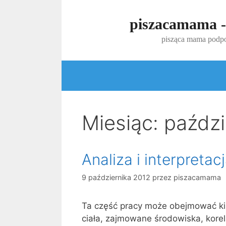
Przejdź
do
piszacamama -
treści
pisząca mama podpo
Miesiąc:
paździ
Analiza i interpreta
9 października 2012
przez
piszacamama
Ta część pracy może obejmować kil
ciała, zajmowane środowiska, korel