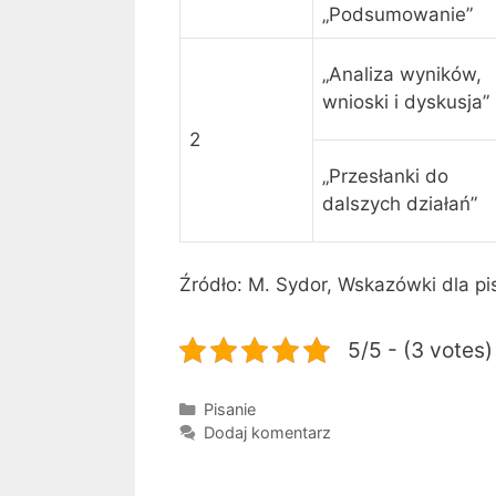
„Podsumowanie”
ł
p
y
r
p
z
„Analiza wyników,
r
e
wnioski i dyskusja”
a
d
2
c
s
„Przesłanki do
ę
t
dalszych działań”
,
a
t
w
e
i
Źródło: M. Sydor, Wskazówki dla p
n
ć
r
w
5/5 - (3 votes)
o
t
z
a
d
b
Kategorie
Pisanie
z
e
Dodaj komentarz
i
l
a
a