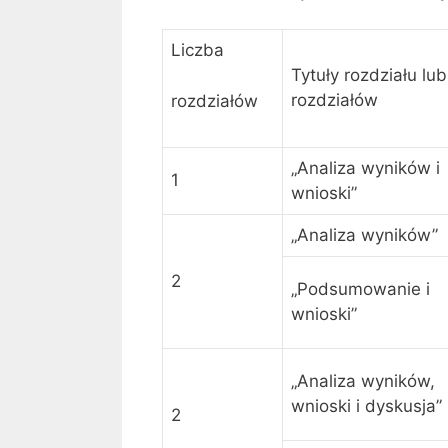
m
,
o
p
Liczba
d
o
Tytuły rozdziału lub
z
k
rozdziałów
rozdziałów
i
o
e
l
l
e
„Analiza wyników i
1
n
i
wnioski”
i
n
„Analiza wyników”
e
a
w
p
2
y
i
„Podsumowanie i
k
s
wnioski”
o
a
n
ć
„Analiza wyników,
y
l
wnioski i dyskusja”
w
u
2
a
b