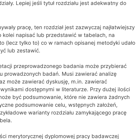
ały. Lepiej jeśli tytuł rozdziału jest adekwatny do
ywały pracę, ten rozdział jest zazwyczaj najłatwiejszy
o kolei napisać lub przedstawić w tabelach, na
to (lecz tylko to) co w ramach opisanej metodyki udało
yć lub zestawić.
pretacji przeprowadzonego badania może przybierać
ju prowadzonych badań. Musi zawierać analizę
z może zawierać dyskusję, m.in. zawierać
nikami dostępnymi w literaturze. Przy dużej ilości
oże być podsumowanie, które nie zawiera żadnych
etyczne podsumowanie celu, wstępnych założeń,
 Przykładowe warianty rozdziału zamykającego pracę
bela.
ęści merytorycznej dyplomowej pracy badawczej