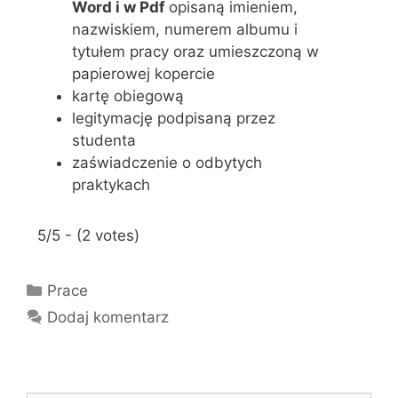
Word i w Pdf
opisaną imieniem,
nazwiskiem, numerem albumu i
tytułem pracy oraz umieszczoną w
papierowej kopercie
kartę obiegową
legitymację podpisaną przez
studenta
zaświadczenie o odbytych
praktykach
5/5 - (2 votes)
K
Prace
a
Dodaj komentarz
t
e
g
o