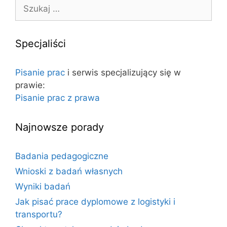
S
r
z
i
u
e
k
Specjaliści
a
j
Pisanie prac
i serwis specjalizujący się w
:
prawie:
Pisanie prac z prawa
Najnowsze porady
Badania pedagogiczne
Wnioski z badań własnych
Wyniki badań
Jak pisać prace dyplomowe z logistyki i
transportu?