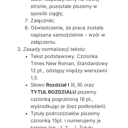
stronie, pozostałe piszemy w
sposób ciągły;
Załączniki;
Oświadczenie, że praca została
napisana samodzielnie – wzór w
załączeniu.
Zasady normalizacji tekstu
:
Tekst podstawowy: Czcionka
Times New Roman, Standardowy
12 pt., odstępy między wierszami
1,5.
Słowo
Rozdział I
(II, III) oraz
TYTUŁ ROZDZIAŁU
piszemy
czcionką pogrubioną 18 pt.,
wyśrodkując je (bez podkreśleń).
Tytuły podrozdziałów piszemy
czcionką 15pt. i numerujemy je
kolejno (np.: 1, 2, …). Tytuły