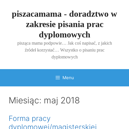
Przejdź
do
piszacamama - doradztwo w
treści
zakresie pisania prac
dyplomowych
pisząca mama podpowie… Jak coś napisać, z jakich
źródeł korzystać… Wszystko o pisaniu prac
dyplomowych
Menu
Miesiąc:
maj 2018
Forma pracy
dyplomowej/magisterskiej