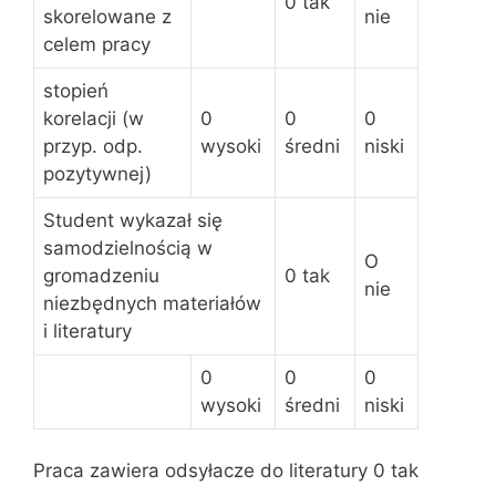
0 tak
skorelowane z
nie
celem pracy
stopień
korelacji (w
0
0
0
przyp. odp.
wysoki
średni
niski
pozytywnej)
Student wykazał się
samodzielnością w
O
gromadzeniu
0 tak
nie
niezbędnych materiałów
i literatury
0
0
0
wysoki
średni
niski
Praca zawiera odsyłacze do literatury 0 tak