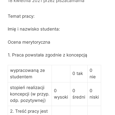
18 kwietnia 2021
przez
piszacamama
Temat pracy:
Imię i nazwisko studenta:
Ocena merytoryczna
1. Praca powstała zgodnie z koncepcją
wypracowaną ze
0
0 tak
studentem
nie
stopień realizacji
0
0
0
koncepcji (w przyp.
wysoki
średni
niski
odp. pozytywnej)
2. Treść pracy jest