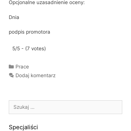
Opcjonalne uzasadnienie oceny:
Dnia
podpis promotora
5/5 - (7 votes)
K
Prace
a
Dodaj komentarz
t
e
g
o
S
r
z
i
u
e
k
Specjaliści