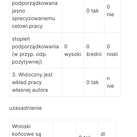
podporządkowana
0
jasno
0 tak
nie
sprecyzowanemu
celowi pracy
stopień
podporządkowania
0
0
0
(w przyp. odp.
wysoki
średni
niski
pozytywnej)
3. Widoczny jest
n
wkład pracy
0 tak
nie
własnej autora
uzasadnienie
Wnioski
końcowe są
dl