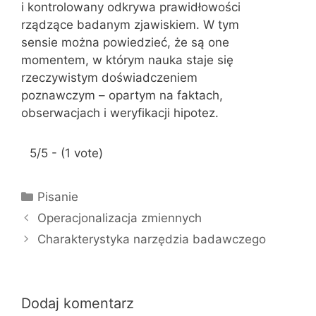
i kontrolowany odkrywa prawidłowości
rządzące badanym zjawiskiem. W tym
sensie można powiedzieć, że są one
momentem, w którym nauka staje się
rzeczywistym doświadczeniem
poznawczym – opartym na faktach,
obserwacjach i weryfikacji hipotez.
5/5 - (1 vote)
K
Pisanie
a
Operacjonalizacja zmiennych
t
Charakterystyka narzędzia badawczego
e
g
o
r
Dodaj komentarz