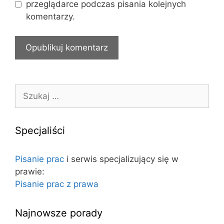
r
przeglądarce podczas pisania kolejnych
y
komentarzy.
n
a
i
n
t
e
S
r
z
n
u
e
k
Specjaliści
t
a
o
j
Pisanie prac
i serwis specjalizujący się w
w
:
prawie:
a
Pisanie prac z prawa
Najnowsze porady