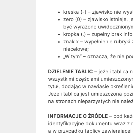
kreska (-) – zjawisko nie wys
zero (0) – zjawisko istnieje,
być wyrażone uwidocznionym
kropka (.) – zupełny brak inf
znak x – wypełnienie rubryki 
niecelowe;
„W tym” – oznacza, że nie po
DZIELENIE TABLIC
– jeżeli tablica 
wszystkimi częściami umieszczonym
tytuł, dodając w nawiasie określeni
Jeżeli tablica jest umieszczona po
na stronach nieparzystych nie nale
INFORMACJE O ŹRÓDLE
– pod każ
identyfikacyjne dokumentu wraz z 
a w przypadku tablicy zawierającej