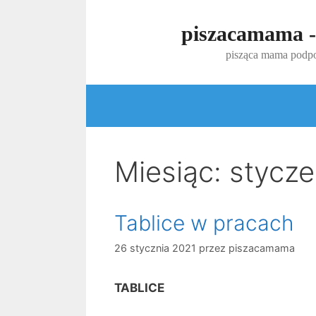
Przejdź
do
piszacamama -
treści
pisząca mama podpo
Miesiąc:
stycze
Tablice w pracach
26 stycznia 2021
przez
piszacamama
TABLICE