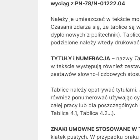
wyciąg z PN-78/N-01222.04
Należy je umieszczać w tekście możl
Czasami zdarza się, że tablice są 
dyplomowych z politechnik). Tablic
podzielone należy wtedy drukować 
TYTUŁY i NUMERACJA
– nazwy
Ta
w tekście występują również zestaw
zestawów słowno-liczbowych stos
Tablice należy opatrywać tytułami. 
również ponumerować używając cyfr
całej pracy lub dla poszczególnych 
Tablica 4.1, Tablica 4.2…).
ZNAKI UMOWNE STOSOWANE W 
klatek pustych. W przypadku brak