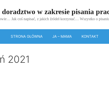
 doradztwo w zakresie pisania pr
wie… Jak coś napisać, z jakich źródeł korzystać… Wszystko o pisan
STRONA GŁÓWNA
JA – MAMA
KONTAKT
ń 2021