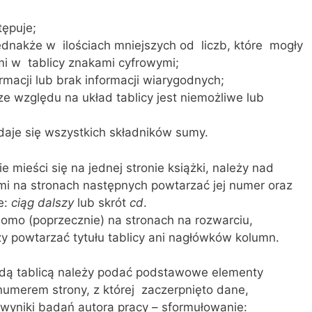
tępuje;
 jednakże w ilościach mniejszych od liczb, które mogły
i w tablicy znakami cyfrowymi;
ormacji lub brak informacji wiarygodnych;
ze względu na układ tablicy jest niemożliwe lub
daje się wszystkich składników sumy.
nie mieści się na jednej stronie książki, należy nad
i na stronach następnych powtarzać jej numer oraz
e:
ciąg dalszy
lub skrót
cd
.
ziomo (poprzecznie) na stronach na rozwarciu,
ży powtarzać tytułu tablicy ani nagłówków kolumn.
dą tablicą należy podać podstawowe elementy
numerem strony, z której zaczerpnięto dane,
 wyniki badań autora pracy – sformułowanie: