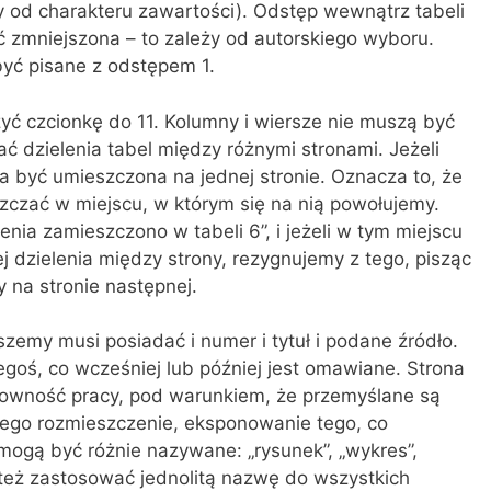
 od charakteru zawartości). Odstęp wewnątrz tabeli
yć zmniejszona – to zależy od autorskiego wyboru.
być pisane z odstępem 1.
yć czcionkę do 11. Kolumny i wiersze nie muszą być
ć dzielenia tabel między różnymi stronami. Jeżeli
a być umieszczona na jednej stronie. Oznacza to, że
zczać w miejscu, w którym się na nią powołujemy.
ia zamieszczono w tabeli 6”, i jeżeli w tym miejscu
j dzielenia między strony, rezygnujemy z tego, pisząc
y na stronie następnej.
szemy musi posiadać i numer i tytuł i podane źródło.
zegoś, co wcześniej lub później jest omawiane. Strona
towność pracy, pod warunkiem, że przemyślane są
jego rozmieszczenie, eksponowanie tego, co
 mogą być różnie nazywane: „rysunek”, „wykres”,
 też zastosować jednolitą nazwę do wszystkich