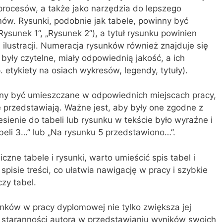
rocesów, a także jako narzędzia do lepszego
w. Rysunki, podobnie jak tabele, powinny być
ysunek 1”, „Rysunek 2”), a tytuł rysunku powinien
 ilustracji. Numeracja rysunków również znajduje się
były czytelne, miały odpowiednią jakość, a ich
 etykiety na osiach wykresów, legendy, tytuły).
inny być umieszczane w odpowiednich miejscach pracy,
 przedstawiają. Ważne jest, aby były one zgodne z
sienie do tabeli lub rysunku w tekście było wyraźne i
beli 3…” lub „Na rysunku 5 przedstawiono…”.
iczne tabele i rysunki, warto umieścić spis tabel i
pisie treści, co ułatwia nawigację w pracy i szybkie
czy tabel.
nków w pracy dyplomowej nie tylko zwiększa jej
o staranności autora w przedstawianiu wyników swoich