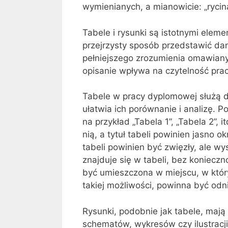
wymienianych, a mianowicie: „rycina
Tabele i rysunki są istotnymi ele
przejrzysty sposób przedstawić dan
pełniejszego zrozumienia omawiany
opisanie wpływa na czytelność pracy
Tabele w pracy dyplomowej służą 
ułatwia ich porównanie i analizę. 
na przykład „Tabela 1”, „Tabela 2”,
nią, a tytuł tabeli powinien jasno o
tabeli powinien być zwięzły, ale wy
znajduje się w tabeli, bez konieczn
być umieszczona w miejscu, w którym
takiej możliwości, powinna być od
Rysunki, podobnie jak tabele, maj
schematów, wykresów czy ilustracj