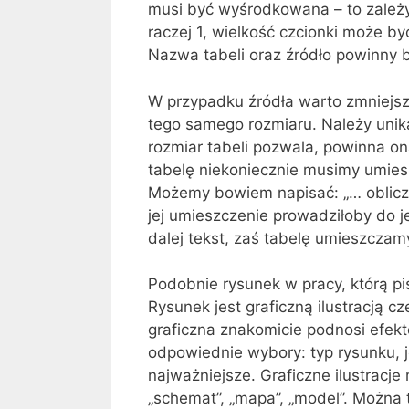
musi być wyśrodkowana – to zależy
raczej 1, wielkość czcionki może b
Nazwa tabeli oraz źródło powinny 
W przypadku źródła warto zmniejsz
tego samego rozmiaru. Należy unika
rozmiar tabeli pozwala, powinna on
tabelę niekoniecznie musimy umies
Możemy bowiem napisać: „… obliczen
jej umieszczenie prowadziłoby do je
dalej tekst, zaś tabelę umieszczam
Podobnie rysunek w pracy, którą pi
Rysunek jest graficzną ilustracją c
graficzna znakomicie podnosi efek
odpowiednie wybory: typ rysunku, 
najważniejsze. Graficzne ilustracje
„schemat”, „mapa”, „model”. Można