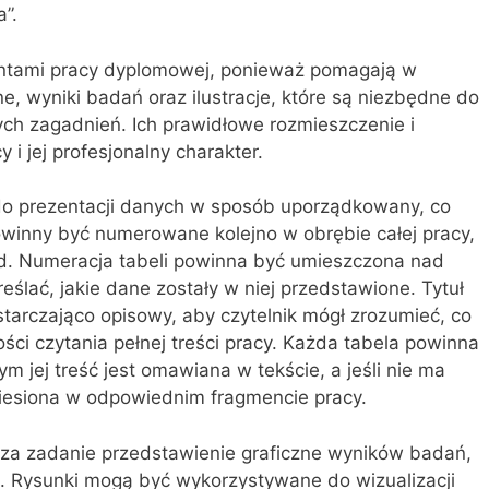
”.
mentami pracy dyplomowej, ponieważ pomagają w
e, wyniki badań oraz ilustracje, które są niezbędne do
ch zagadnień. Ich prawidłowe rozmieszczenie i
 i jej profesjonalny charakter.
do prezentacji danych w sposób uporządkowany, co
Powinny być numerowane kolejno w obrębie całej pracy,
 itd. Numeracja tabeli powinna być umieszczona nad
kreślać, jakie dane zostały w niej przedstawione. Tytuł
starczająco opisowy, aby czytelnik mógł zrozumieć, co
ości czytania pełnej treści pracy. Każda tabela powinna
 jej treść jest omawiana w tekście, a jeśli nie ma
niesiona w odpowiednim fragmencie pracy.
ą za zadanie przedstawienie graficzne wyników badań,
i. Rysunki mogą być wykorzystywane do wizualizacji