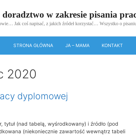
 doradztwo w zakresie pisania pr
wie… Jak coś napisać, z jakich źródeł korzystać… Wszystko o pisan
STRONA GŁÓWNA
JA – MAMA
KONTAKT
c 2020
pracy dyplomowej
 tytuł (nad tabelą, wyśrodkowany) i źródło (pod
dkowana (niekoniecznie zawartość wewnątrz tabeli