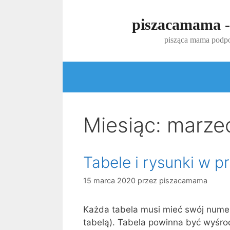
Przejdź
do
piszacamama -
treści
pisząca mama podpo
Miesiąc:
marze
Tabele i rysunki w 
15 marca 2020
przez
piszacamama
Każda tabela musi mieć swój numer,
tabelą). Tabela powinna być wyśro