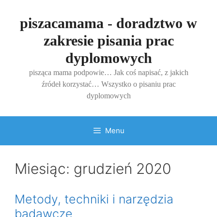
Przejdź
do
piszacamama - doradztwo w
treści
zakresie pisania prac
dyplomowych
pisząca mama podpowie… Jak coś napisać, z jakich
źródeł korzystać… Wszystko o pisaniu prac
dyplomowych
Menu
Miesiąc:
grudzień 2020
Metody, techniki i narzędzia
badawcze