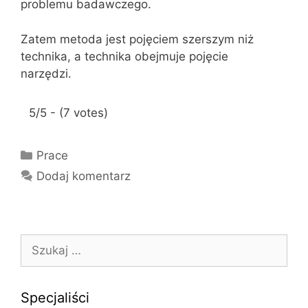
problemu badawczego.
Zatem metoda jest pojęciem szerszym niż
technika, a technika obejmuje pojęcie
narzędzi.
5/5 - (7 votes)
K
Prace
a
Dodaj komentarz
t
e
g
o
S
r
z
i
u
e
k
Specjaliści