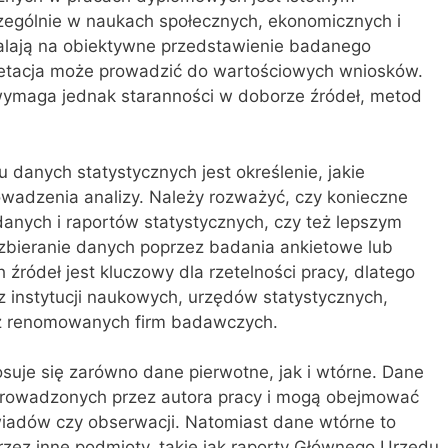
zególnie w naukach społecznych, ekonomicznych i
alają na obiektywne przedstawienie badanego
pretacja może prowadzić do wartościowych wniosków.
wymaga jednak staranności w doborze źródeł, metod
danych statystycznych jest określenie, jakie
owadzenia analizy. Należy rozważyć, czy konieczne
 danych i raportów statystycznych, czy też lepszym
zbieranie danych poprzez badania ankietowe lub
ródeł jest kluczowy dla rzetelności pracy, dlatego
 instytucji naukowych, urzędów statystycznych,
az renomowanych firm badawczych.
uje się zarówno dane pierwotne, jak i wtórne. Dane
rowadzonych przez autora pracy i mogą obejmować
iadów czy obserwacji. Natomiast dane wtórne to
rzez inne podmioty, takie jak raporty Głównego Urzędu