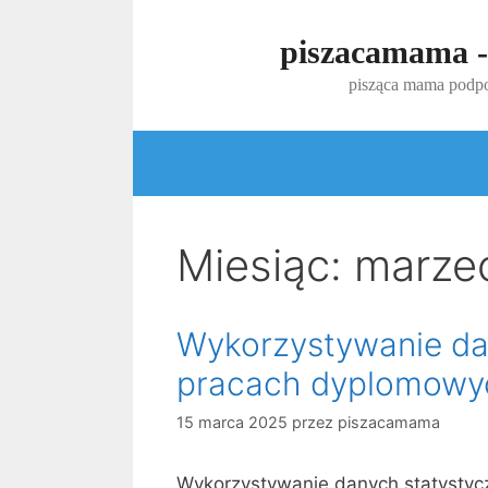
Przejdź
do
piszacamama -
treści
pisząca mama podpo
Miesiąc:
marze
Wykorzystywanie da
pracach dyplomowy
15 marca 2025
przez
piszacamama
Wykorzystywanie danych statystyc