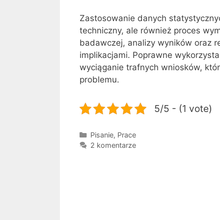
Zastosowanie danych statystycznyc
techniczny, ale również proces wy
badawczej, analizy wyników oraz ref
implikacjami. Poprawne wykorzystan
wyciąganie trafnych wniosków, któ
problemu.
5/5 - (1 vote)
Kategorie
Pisanie
,
Prace
2 komentarze