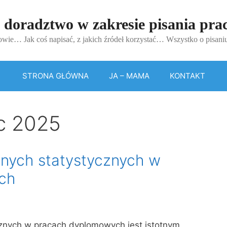
 doradztwo w zakresie pisania pr
wie… Jak coś napisać, z jakich źródeł korzystać… Wszystko o pisan
STRONA GŁÓWNA
JA – MAMA
KONTAKT
c 2025
nych statystycznych w
ch
znych w pracach dyplomowych jest istotnym