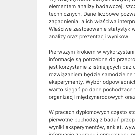
elementem analizy badawczej, szc
technicznych. Dane liczbowe pozw
zagadnienia, a ich właściwa inter
Właściwe zastosowanie statystyk 
analizy oraz prezentacji wyników.
Pierwszym krokiem w wykorzystaniu 
informacje są potrzebne do przepr
jest korzystanie z istniejących baz
rozwiązaniem będzie samodzielne 
eksperymenty. Wybór odpowiednich ź
warto sięgać po dane pochodzące z
organizacji międzynarodowych or
W pracach dyplomowych często stos
pierwotne pochodzą z badań przep
wyniki eksperymentów, ankiet, wyw
informacje zebrane i opracowane p