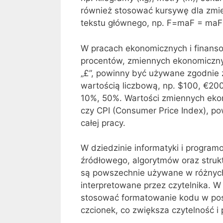
również stosować kursywę dla zmien
tekstu głównego, np.
F=maF = ma
F
W pracach ekonomicznych i finans
procentów, zmiennych ekonomicznych
„£”, powinny być używane zgodnie
wartością liczbową, np. $100, €200.
10%, 50%. Wartości zmiennych ekon
czy CPI (Consumer Price Index), p
całej pracy.
W dziedzinie informatyki i progra
źródłowego, algorytmów oraz struktur
są powszechnie używane w różnych
interpretowane przez czytelnika. 
stosować formatowanie kodu w po
czcionek, co zwiększa czytelność i 