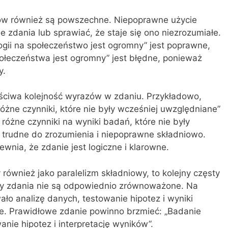
ów również są powszechne. Niepoprawne użycie
zdania lub sprawiać, że staje się ono niezrozumiałe.
ogii na społeczeństwo jest ogromny” jest poprawne,
połeczeństwa jest ogromny” jest błędne, ponieważ
y.
ściwa kolejność wyrazów w zdaniu. Przykładowo,
óżne czynniki, które nie były wcześniej uwzględniane”
różne czynniki na wyniki badań, które nie były
trudne do zrozumienia i niepoprawne składniowo.
nia, że zdanie jest logiczne i klarowne.
również jako paralelizm składniowy, to kolejny częsty
ty zdania nie są odpowiednio zrównoważone. Na
ło analizę danych, testowanie hipotez i wyniki
ne. Prawidłowe zdanie powinno brzmieć: „Badanie
nie hipotez i interpretację wyników”.