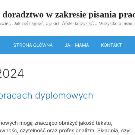
 doradztwo w zakresie pisania pr
wie… Jak coś napisać, z jakich źródeł korzystać… Wszystko o pisan
STRONA GŁÓWNA
JA – MAMA
KONTAKT
 2024
 pracach dyplomowych
mowych mogą znacząco obniżyć jakość tekstu,
wność, czytelność oraz profesjonalizm. Składnia, czyli