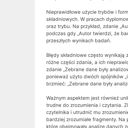
Nieprawidłowe użycie trybów i fo
składniowych. W pracach dyplomow
oraz trybu. Na przykład, zdanie „Au
podczas gdy „Autor twierdzi, że b
przeszłych wynikach badań.
Błędy składniowe często wynikają z
różne części zdania, a ich niepraw
zdanie „Zebrane dane były analizow
ponieważ użyto dwóch spójników „i
brzmieć: „Zebrane dane były anali
Ważnym aspektem jest również unik
trudne do zrozumienia i czytania. 
czytelnika i utrudnić mu zrozumienie
bardziej zrozumiałe fragmenty. Na 
które obejmowały analizę danych ze