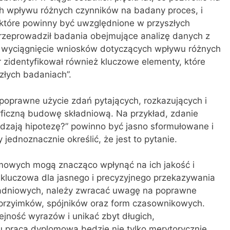
h wpływu różnych czynników na badany proces, i
 które powinny być uwzględnione w przyszłych
 przeprowadził badania obejmujące analizę danych z
 na wyciągnięcie wniosków dotyczących wpływu różnych
 zidentyfikował również kluczowe elementy, które
złych badaniach”.
oprawne użycie zdań pytających, rozkazujących i
ficzną budowę składniową. Na przykład, zdanie
rdzają hipotezę?” powinno być jasno sformułowane i
jednoznacznie określić, że jest to pytanie.
mowych mogą znacząco wpłynąć na ich jakość i
 kluczowa dla jasnego i precyzyjnego przekazywania
kładniowych, należy zwracać uwagę na poprawne
 przyimków, spójników oraz form czasownikowych.
jność wyrazów i unikać zbyt długich,
 praca dyplomowa będzie nie tylko merytorycznie