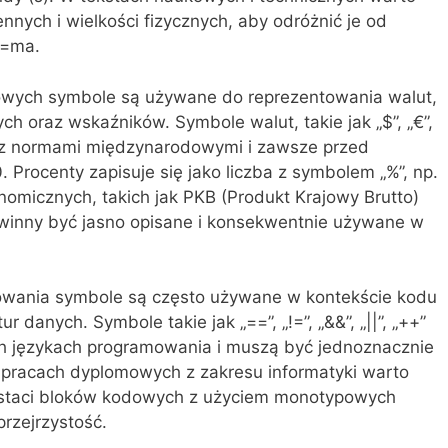
nych i wielkości fizycznych, aby odróżnić je od
=
ma
.
owych symbole są używane do reprezentowania walut,
 oraz wskaźników. Symbole walut, takie jak „$”, „€”,
 z normami międzynarodowymi i zawsze przed
 Procenty zapisuje się jako liczba z symbolem „%”, np.
omicznych, takich jak PKB (Produkt Krajowy Brutto)
owinny być jasno opisane i konsekwentnie używane w
mowania symbole są często używane w kontekście kodu
 danych. Symbole takie jak „==”, „!=”, „&&”, „||”, „++”
 językach programowania i muszą być jednoznacznie
W pracach dyplomowych z zakresu informatyki warto
staci bloków kodowych z użyciem monotypowych
przejrzystość.