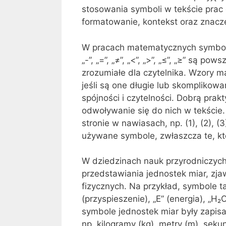
stosowania symboli w tekście pra
formatowanie, kontekst oraz znacz
W pracach matematycznych symbole
„-”, „=”, „≠”, „<”, „>”, „≤”, „≥” są
zrozumiałe dla czytelnika. Wzory 
jeśli są one długie lub skomplikowa
spójności i czytelności. Dobrą pra
odwoływanie się do nich w tekście
stronie w nawiasach, np. (1), (2), (
używane symbole, zwłaszcza te, k
W dziedzinach nauk przyrodniczych,
przedstawiania jednostek miar, zja
fizycznych. Na przykład, symbole tak
(przyspieszenie), „E” (energia), „
symbole jednostek miar były zapi
np. kilogramy (kg), metry (m), sek