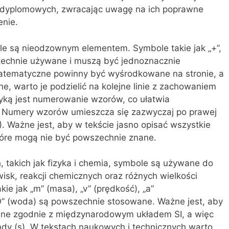
c dyplomowych, zwracając uwagę na ich poprawne
enie.
 są nieodzownym elementem. Symbole takie jak „+”,
 powszechnie używane i muszą być jednoznacznie
matematyczne powinny być wyśrodkowane na stronie, a
ne, warto je podzielić na kolejne linie z zachowaniem
ktyką jest numerowanie wzorów, co ułatwia
. Numery wzorów umieszcza się zazwyczaj po prawej
3). Ważne jest, aby w tekście jasno opisać wszystkie
tóre mogą nie być powszechnie znane.
 takich jak fizyka i chemia, symbole są używane do
wisk, reakcji chemicznych oraz różnych wielkości
ie jak „m” (masa), „v” (prędkość), „a”
H₂O” (woda) są powszechnie stosowane. Ważne jest, aby
sane zgodnie z międzynarodowym układem SI, a więc
undy (s). W tekstach naukowych i technicznych warto