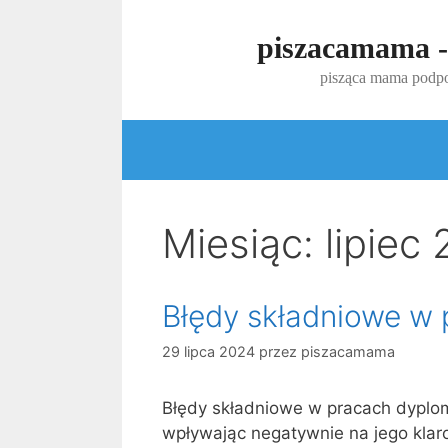
Przejdź
do
piszacamama -
treści
pisząca mama podpo
Miesiąc:
lipiec
Błędy składniowe w
29 lipca 2024
przez
piszacamama
Błędy składniowe w pracach dyplo
wpływając negatywnie na jego klaro