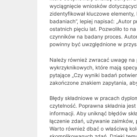
wyciągnięcie wniosków dotyczącyc
zidentyfikował kluczowe elementy,
badaniach”, lepiej napisać: „Autor
ostatnich pięciu lat. Pozwoliło to
czynników na badany proces. Autor
powinny być uwzględnione w przys
Należy również zwracać uwagę na p
wykrzyknikowych, które mają specy
pytające „Czy wyniki badań potwie
zakończone znakiem zapytania, aby 
Błędy składniowe w pracach dyplo
czytelność. Poprawna składnia jest
informacji. Aby uniknąć błędów s
łączenie zdań, używanie zaimków,
Warto również dbać o właściwą kole
skomplikowanych zdań. Dzięki temu