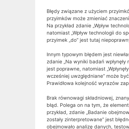
Błędy związane z użyciem przyimk
przyimków może zmieniać znaczenie 
Na przykład zdanie „Wpływ technol
natomiast „Wpływ technologii do s
przyimek „do” jest tutaj niepoprawn
Innym typowym błędem jest niewła
zdanie „Na wyniki badań wpłynęły r
jest poprawne, natomiast „Wpłynęły 
wcześniej uwzględniane” może być 
Prawidłowa kolejność wyrazów zapew
Brak równowagi składniowej, znany 
błąd. Polega on na tym, że elemen
przykład, zdanie „Badanie obejmowa
zostały zinterpretowane” jest błęd
obejmowało analizę danych, testowa