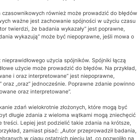
rm czasownikowych również może prowadzić do błędów
ych ważne jest zachowanie spójności w użyciu czasu
tor twierdzi, że badania wykazały” jest poprawne,
adania wykazują” może być niepoprawne, jeśli mowa o
 nieprawidłowego użycia spójników. Spójniki łączą
idłowe użycie może prowadzić do błędów. Na przykład,
ane i oraz interpretowane” jest niepoprawne,
” oraz „oraz” jednocześnie. Poprawne zdanie powinno
zowane oraz interpretowane”.
anie zdań wielokrotnie złożonych, które mogą być
Zbyt długie zdania z wieloma wątkami mogą zniechęcić
 treści. Lepiej jest podzielić takie zdania na krótsze,
przykład, zamiast pisać: „Autor przeprowadził badania,
branych w ciągu ostatnich pięciu lat, co pozwoliło na