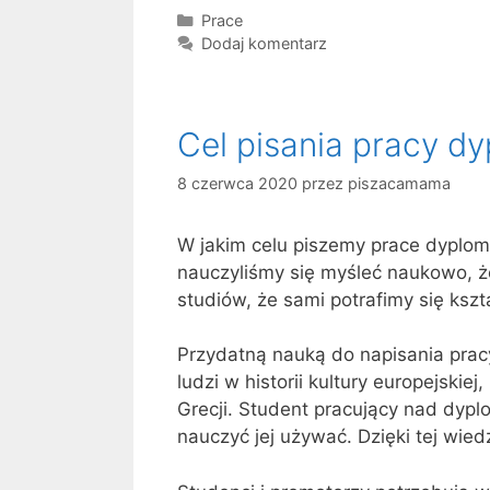
Kategorie
Prace
Dodaj komentarz
Cel pisania pracy d
8 czerwca 2020
przez
piszacamama
W jakim celu piszemy prace dyplo
nauczyliśmy się myśleć naukowo, ż
studiów, że sami potrafimy się ksz
Przydatną nauką do napisania prac
ludzi w historii kultury europejski
Grecji. Student pracujący nad dyp
nauczyć jej używać. Dzięki tej wi