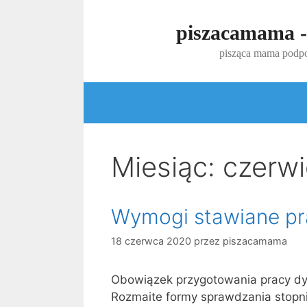
Przejdź
do
piszacamama -
treści
pisząca mama podpo
Miesiąc:
czerw
Wymogi stawiane p
18 czerwca 2020
przez
piszacamama
Obowiązek przygotowania pracy dy
Rozmaite formy sprawdzania stopn