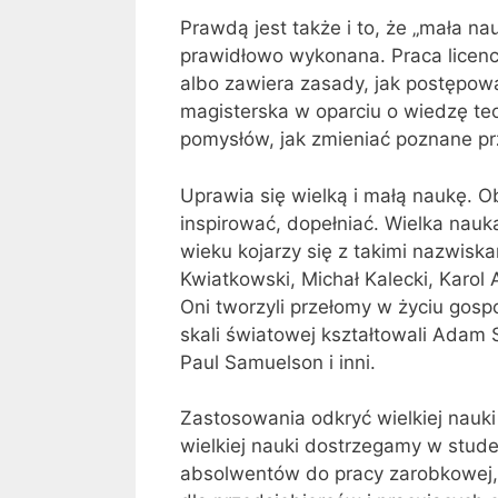
Prawdą jest także i to, że „mała na
prawidłowo wykonana. Praca licen
albo zawiera zasady, jak postępowa
magisterska w oparciu o wiedzę te
pomysłów, jak zmieniać poznane prz
Uprawia się wielką i małą naukę. O
inspirować, dopełniać. Wielka nau
wieku kojarzy się z takimi nazwisk
Kwiatkowski, Michał Kalecki, Karol 
Oni tworzyli przełomy w życiu gos
skali światowej kształ­towali Adam 
Paul Samuelson i inni.
Zastosowania odkryć wielkiej nauk
wielkiej nauki dostrzegamy w stud
absolwentów do pracy zarobkowej, 