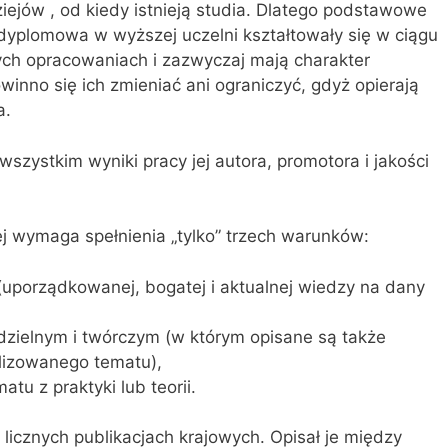
ejów , od kiedy istnieją studia. Dlatego podstawowe
dyplo­mowa w wyższej uczelni kształtowały się w ciągu
ych opracowaniach i zazwyczaj mają charakter
inno się ich zmieniać ani ograniczyć, gdyż opierają
a.
zystkim wyniki pracy jej autora, promotora i jakości
 wymaga spełnienia „tylko” trzech warunków:
uporządkowanej, bogatej i aktual­nej wiedzy na dany
ielnym i twórczym (w którym opisa­ne są także
lizowanego tematu),
tu z praktyki lub teorii.
licznych publikacjach krajowych. Opi­sał je między