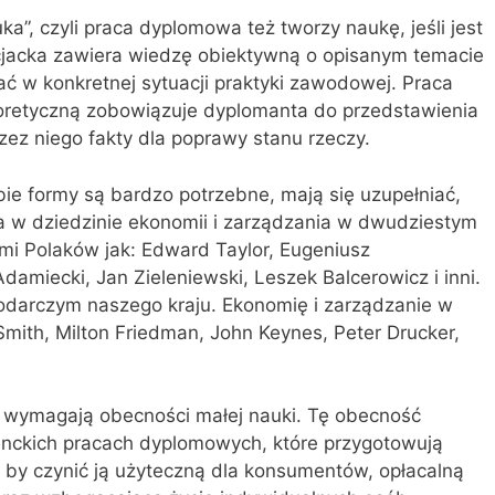
uka”, czyli praca dyplomowa też tworzy naukę, jeśli jest
cjacka zawiera wiedzę obiektywną o opisanym temacie
ć w konkretnej sytuacji praktyki zawodowej. Praca
oretyczną zobowiązuje dyploman­ta do przedstawienia
ez niego fakty dla poprawy stanu rzeczy.
bie formy są bardzo potrzebne, mają się uzupełniać,
ka w dziedzinie ekonomii i zarządzania w dwudziestym
ami Polaków jak: Edward Taylor, Eugeniusz
Adamiecki, Jan Zieleniewski, Leszek Balcerowicz i inni.
podarczym naszego kraju. Ekonomię i zarządzanie w
Smith, Milton Friedman, John Keynes, Peter Drucker,
i wymagają obecności małej nauki. Tę obecność
enckich pracach dyplomowych, które przygotowują
by czynić ją użyteczną dla konsumentów, opłacalną