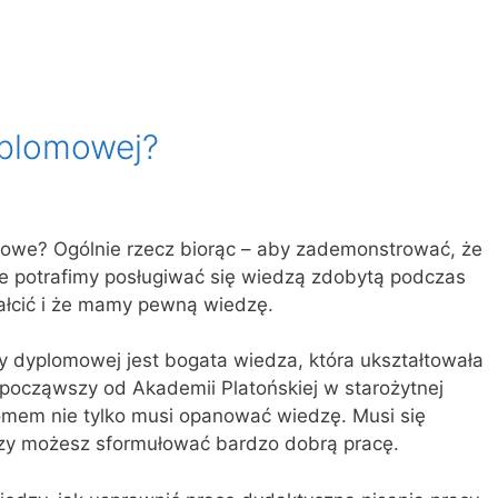
yplomowej?
mowe? Ogólnie rzecz biorąc – aby zademonstrować, że
e potrafimy posługiwać się wiedzą zdobytą podczas
tałcić i że mamy pewną wiedzę.
y dyplomowej jest bogata wiedza, która ukształtowała
ej, począwszy od Akademii Platońskiej w starożytnej
lomem nie tylko musi opanować wiedzę. Musi się
edzy możesz sformułować bardzo dobrą pracę.