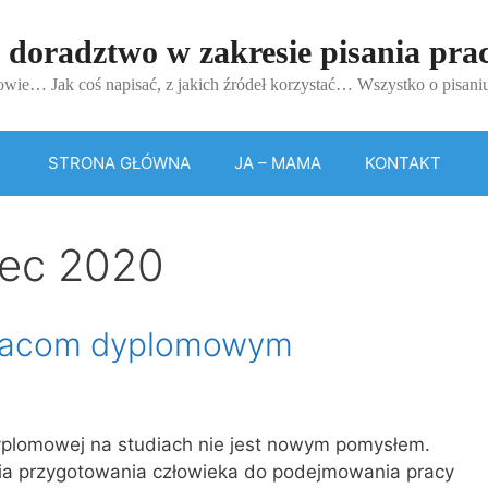
 doradztwo w zakresie pisania pr
wie… Jak coś napisać, z jakich źródeł korzystać… Wszystko o pisan
STRONA GŁÓWNA
JA – MAMA
KONTAKT
iec 2020
racom dyplomowym
plomowej na studiach nie jest nowym pomy­słem.
ia przygotowania człowieka do podejmowania pracy