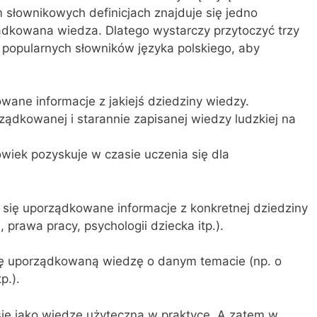
słow­nikowych definicjach znajduje się jedno
ąd­kowana wiedza. Dlatego wystarczy przytoczyć trzy
j popularnych słowników języka polskiego, aby
ane informacje z jakiejś dziedziny wiedzy.
ądkowanej i starannie zapisanej wiedzy ludzkiej na
owiek pozyskuje w czasie uczenia się dla
 się uporządkowane informacje z konkretnej dziedziny
 prawa pracy, psychologii dziecka itp.).
się uporządkowaną wiedzę o danym temacie (np. o
p.).
je się jako wiedzę użyteczną w praktyce. A zatem w