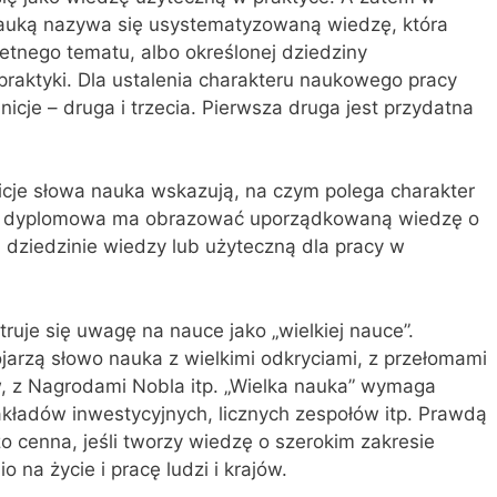
 nauką nazywa się usystematyzowaną wiedzę, która
etnego tematu, albo określonej dziedziny
praktyki. Dla ustalenia charakteru nau­kowego pracy
nicje – druga i trzecia. Pierwsza druga jest przydatna
cje słowa nauka wskazują, na czym po­lega charakter
a dyplomowa ma obrazować uporządkowaną wiedzę o
dziedzinie wie­dzy lub użyteczną dla pracy w
ruje się uwagę na nauce jako „wielkiej nauce”.
ojarzą słowo nauka z wielkimi od­kryciami, z przełomami
, z Nagrodami Nobla itp. „Wielka nauka” wymaga
akładów in­westycyjnych, licznych zespołów itp. Prawdą
dzo cenna, jeśli tworzy wiedzę o szerokim zakresie
na życie i pracę ludzi i krajów.