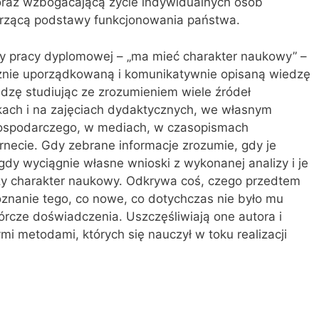
oraz wzboga­cającą życie indywidualnych osób
orzącą podstawy funkcjonowania państwa.
 pracy dyplomowej – „ma mieć cha­rakter naukowy” –
cznie uporządkowaną i komunikatywnie opisaną wiedzę
dzę stu­diując ze zrozumieniem wiele źródeł
ikach i na zajęciach dydaktycznych, we własnym
gospodarczego, w mediach, w czasopismach
rnecie. Gdy zebrane informacje zrozumie, gdy je
dy wyciągnie własne wnioski z wykonanej analizy i je
dzy charakter naukowy. Odkrywa coś, czego przed­tem
oznanie tego, co nowe, co dotych­czas nie było mu
órcze doświadczenia. Uszczęśliwiają one autora i
mi metodami, których się nauczył w toku realizacji