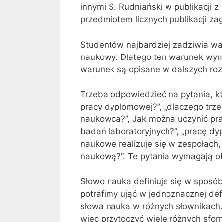
innymi S. Rudniański w publikacji z 1
przedmiotem licznych publikacji za
Studentów najbardziej zadziwia w
naukowy. Dlatego ten warunek wymag
warunek są opisane w dalszych roz
Trzeba odpowiedzieć na pytania, k
pracy dyplomowej?”, „dlaczego trzeb
naukowca?”, Jak można uczynić pra
badań laboratoryjnych?”, „pracę d
naukowe realizuje się w zespołach
naukową?”. Te pytania wymagają ob
Słowo nauka definiuje się w sposób
potrafimy ująć w jednoznacznej defi
słowa nauka w różnych słownikach
więc przytoczyć wiele różnych sfo