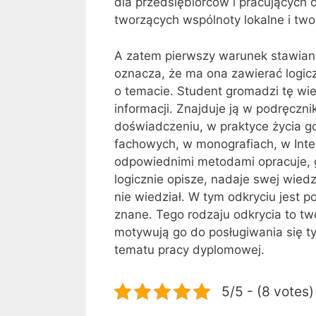
dla przedsiębiorców i pracujących 
tworzących wspólnoty lokalne i tw
A zatem pierwszy warunek stawiany
oznacza, że ma ona zawierać logi
o temacie. Student gromadzi tę wie
informacji. Znajduje ją w podręczn
doświadczeniu, w praktyce życia 
fachowych, w monografiach, w Inte
odpowiednimi metodami opracuje, g
logicznie opi­sze, nadaje swej wie
nie wiedział. W tym odkryciu jest p
znane. Tego rodzaju odkrycia to tw
motywują go do posługiwania się ty
tematu pracy dyplomowej.
5/5 - (8 votes)