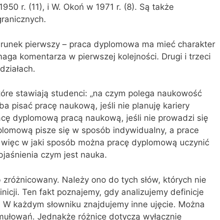
950 r. (11), i W. Okoń w 1971 r. (8). Są także
granicznych.
arunek pierwszy – praca dyplomowa ma mieć charakter
a komentarza w pierw­szej kolejności. Drugi i trzeci
działach.
tóre stawiają studenci: „na czym polega naukowość
a pisać pracę naukową, jeśli nie planuję kariery
cę dyplomową pracą naukową, jeśli nie prowadzi się
yplomową pisze się w sposób indywidualny, a prace
, więc w jaki sposób można pracę dyplomową uczynić
jaśnienia czym jest nauka.
 zróżnicowany. Należy ono do tych słów, których nie
nicji. Ten fakt poznajemy, gdy analizujemy definicje
. W każdym słowniku znajdujemy inne ujęcie. Można
rmułowań. Jednakże różnice dotyczą wyłącznie