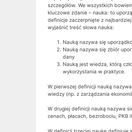
szczegółów. We wszystkich bowiem 
kluczowe zdanie – nauka: to uporz
definicje zaczerpnięte z najbardzie
wyjaśnić treść słowa nauka:
Nauką nazywa się uporządkow
Nauką nazywa się zbiór uporz
dany
Nauką jest wiedza, którą czł
wykorzystania w praktyce.
W pierwszej definicji nauką nazywa
wiedzy (np. z zarządzania ekonomii,
W drugiej definicji nauką nazywa 
cenach, płacach, bezrobociu, PKB it
W defi­nicji trzeciej naukę definiu