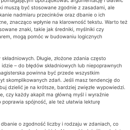
m pomagającym uporządkować argumentację i ułatwić
opki muszą być stosowane zgodnie z zasadami, ale
kanie nadmiaru przecinków oraz dbanie o ich
zne, znacząco wpłynie na klarowność tekstu. Warto też
wane znaki, takie jak średniki, myślniki czy
iarem, mogą pomóc w budowaniu logicznych
 składniowych. Długie, złożone zdania często
m idzie – do błędów składniowych lub niepoprawnych
magisterska powinna być przede wszystkim
zbyt skomplikowanych zdań. Jeśli masz tendencję do
 dzielić je na krótsze, bardziej zwięzłe wypowiedzi.
, czy każdy akapit ma główną myśl i wyraźnie
o poprawia spójność, ale też ułatwia lekturę
dbanie o zgodność liczby i rodzaju w zdaniach, co