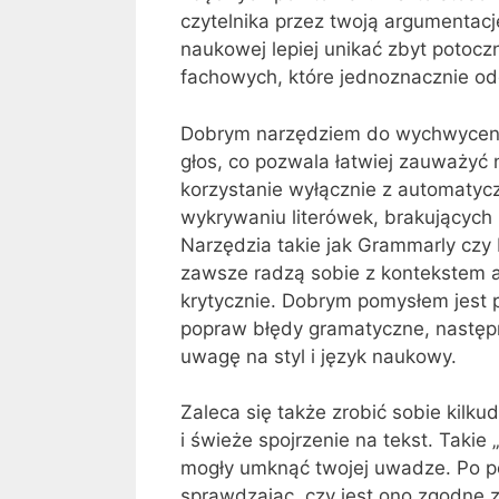
czytelnika przez twoją argumentacj
naukowej lepiej unikać zbyt potoc
fachowych, które jednoznacznie od
Dobrym narzędziem do wychwycenia
głos, co pozwala łatwiej zauważyć
korzystanie wyłącznie z automaty
wykrywaniu literówek, brakujących
Narzędzia takie jak Grammarly czy
zawsze radzą sobie z kontekstem a
krytycznie. Dobrym pomysłem jest 
popraw błędy gramatyczne, następn
uwagę na styl i język naukowy.
Zaleca się także zrobić sobie kilk
i świeże spojrzenie na tekst. Takie
mogły umknąć twojej uwadze. Po po
sprawdzając, czy jest ono zgodne z