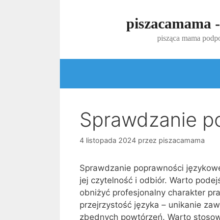
Przejdź
do
piszacamama -
treści
pisząca mama podpo
Sprawdzanie p
4 listopada 2024
przez
piszacamama
Sprawdzanie poprawności językowej
jej czytelność i odbiór. Warto pod
obniżyć profesjonalny charakter pr
przejrzystość języka – unikanie zaw
zbędnych powtórzeń. Warto stosowa