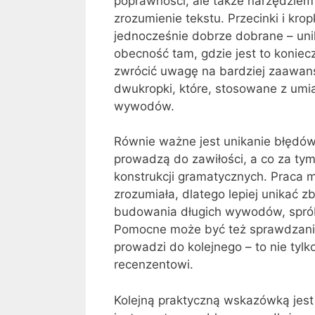
poprawności, ale także narzędzie
zrozumienie tekstu. Przecinki i kr
jednocześnie dobrze dobrane – uni
obecność tam, gdzie jest to koniec
zwrócić uwagę na bardziej zaawanso
dwukropki, które, stosowane z um
wywodów.
Równie ważne jest unikanie błędów
prowadzą do zawiłości, a co za ty
konstrukcji gramatycznych. Praca 
zrozumiała, dlatego lepiej unikać 
budowania długich wywodów, spróbuj
Pomocne może być też sprawdzanie
prowadzi do kolejnego – to nie tylk
recenzentowi.
Kolejną praktyczną wskazówką jest 