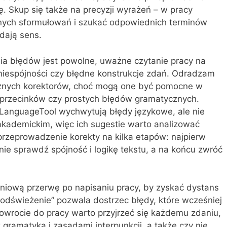
ę. Skup się także na precyzji wyrażeń – w pracy
znych sformułowań i szukać odpowiednich terminów
dają sens.
 błędów jest powolne, uważne czytanie pracy na
 niespójności czy błędne konstrukcje zdań. Odradzam
cznych korektorów, choć mogą one być pomocne w
 przecinków czy prostych błędów gramatycznych.
 LanguageTool wychwytują błędy językowe, ale nie
kademickim, więc ich sugestie warto analizować
przeprowadzenie korekty na kilka etapów: najpierw
ie sprawdź spójność i logikę tekstu, a na końcu zwróć
udniową przerwę po napisaniu pracy, by zyskać dystans
 „odświeżenie” pozwala dostrzec błędy, które wcześniej
wrocie do pracy warto przyjrzeć się każdemu zdaniu,
 gramatyką i zasadami interpunkcji, a także czy nie