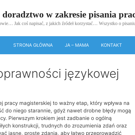
 doradztwo w zakresie pisania pr
wie… Jak coś napisać, z jakich źródeł korzystać… Wszystko o pisan
STRONA GŁÓWNA
JA – MAMA
KONTAKT
oprawności językowej
 pracy magisterskiej to ważny etap, który wpływa na
ejść do niego starannie, gdyż nawet drobne błędy mogą
acy. Pierwszym krokiem jest zadbanie o ogólną
iłych konstrukcji, trudnych do zrozumienia zdań oraz
ć jasne, proste zdania, aby łatwo przeprowadzić