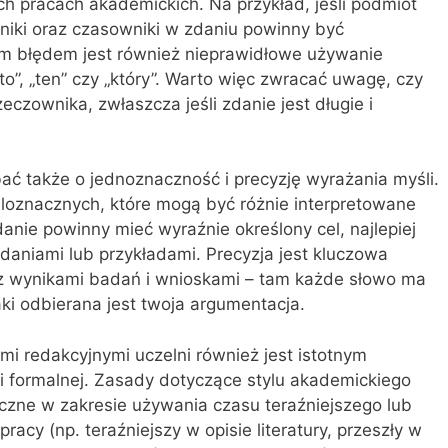
h pracach akademickich. Na przykład, jeśli podmiot
otniki oraz czasowniki w zdaniu powinny być
 błędem jest również nieprawidłowe używanie
o”, „ten” czy „który”. Warto więc zwracać uwagę, czy
czownika, zwłaszcza jeśli zdanie jest długie i
ać także o jednoznaczność i precyzję wyrażania myśli.
eloznacznych, które mogą być różnie interpretowane
danie powinny mieć wyraźnie określony cel, najlepiej
aniami lub przykładami. Precyzja jest kluczowa
z wynikami badań i wnioskami – tam każde słowo ma
ki odbierana jest twoja argumentacja.
i redakcyjnymi uczelni również jest istotnym
 formalnej. Zasady dotyczące stylu akademickiego
zne w zakresie używania czasu teraźniejszego lub
racy (np. teraźniejszy w opisie literatury, przeszły w