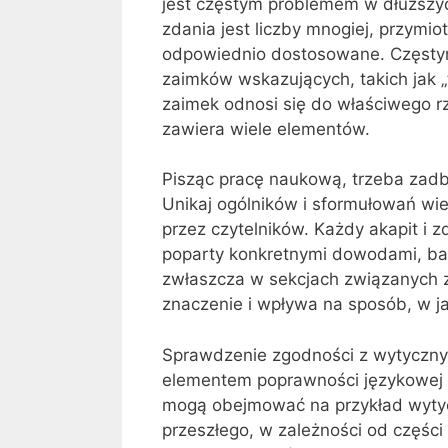
jest częstym problemem w dłuższyc
zdania jest liczby mnogiej, przymi
odpowiednio dostosowane. Częstym
zaimków wskazujących, takich jak „t
zaimek odnosi się do właściwego rze
zawiera wiele elementów.
Pisząc pracę naukową, trzeba zadb
Unikaj ogólników i sformułowań wi
przez czytelników. Każdy akapit i z
poparty konkretnymi dowodami, bad
zwłaszcza w sekcjach związanych 
znaczenie i wpływa na sposób, w ja
Sprawdzenie zgodności z wytycznym
elementem poprawności językowej i
mogą obejmować na przykład wytyc
przeszłego, w zależności od części p