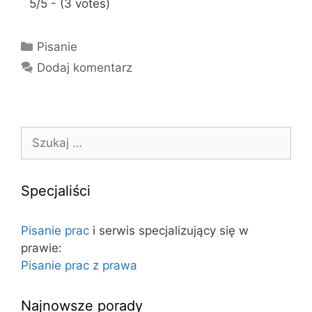
5/5 - (3 votes)
K
Pisanie
a
Dodaj komentarz
t
e
g
o
S
r
z
i
u
e
k
Specjaliści
a
j
Pisanie prac
i serwis specjalizujący się w
:
prawie:
Pisanie prac z prawa
Najnowsze porady