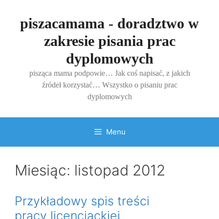
Przejdź
do
piszacamama - doradztwo w
treści
zakresie pisania prac
dyplomowych
pisząca mama podpowie… Jak coś napisać, z jakich
źródeł korzystać… Wszystko o pisaniu prac
dyplomowych
Menu
Miesiąc:
listopad 2012
Przykładowy spis treści
pracy licencjackiej