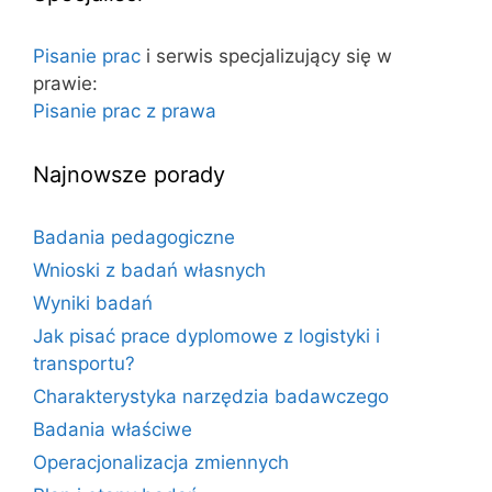
t
a
o
j
Pisanie prac
i serwis specjalizujący się w
w
:
prawie:
a
Pisanie prac z prawa
Najnowsze porady
Badania pedagogiczne
Wnioski z badań własnych
Wyniki badań
Jak pisać prace dyplomowe z logistyki i
transportu?
Charakterystyka narzędzia badawczego
Badania właściwe
Operacjonalizacja zmiennych