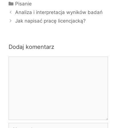
K
Pisanie
a
Analiza i interpretacja wyników badań
t
Jak napisać pracę licencjacką?
e
g
o
r
Dodaj komentarz
i
K
e
o
m
e
n
t
a
r
z
N