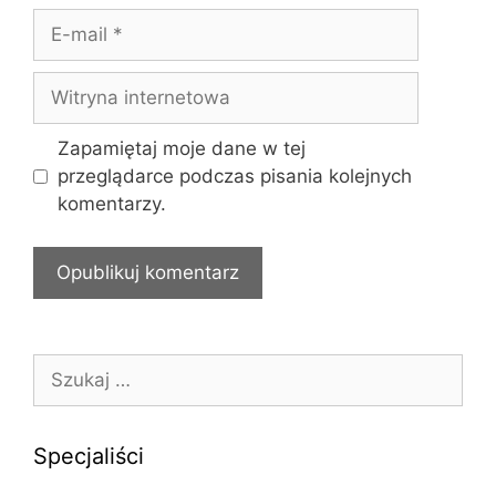
z
E
w
-
a
m
W
a
i
i
t
Zapamiętaj moje dane w tej
l
r
przeglądarce podczas pisania kolejnych
y
komentarzy.
n
a
i
n
t
e
S
r
z
n
u
e
k
Specjaliści
t
a