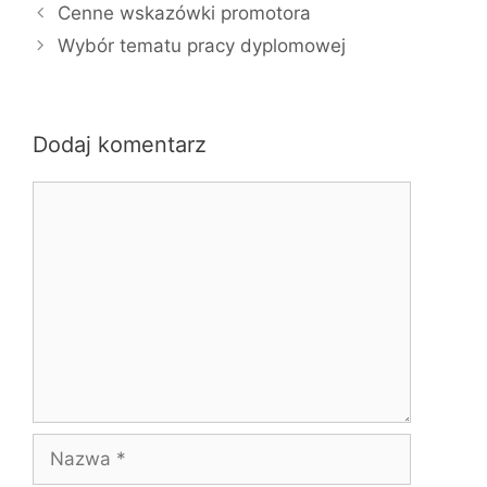
a
Cenne wskazówki promotora
t
Wybór tematu pracy dyplomowej
e
g
o
r
Dodaj komentarz
i
K
e
o
m
e
n
t
a
r
z
N
a