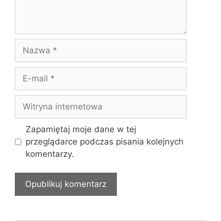
a
r
z
N
a
z
E
w
-
a
m
W
a
i
i
t
Zapamiętaj moje dane w tej
l
r
przeglądarce podczas pisania kolejnych
y
komentarzy.
n
a
i
n
t