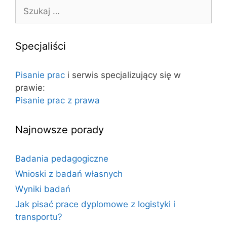
e
S
r
z
n
u
e
k
Specjaliści
t
a
o
j
Pisanie prac
i serwis specjalizujący się w
w
:
prawie:
a
Pisanie prac z prawa
Najnowsze porady
Badania pedagogiczne
Wnioski z badań własnych
Wyniki badań
Jak pisać prace dyplomowe z logistyki i
transportu?