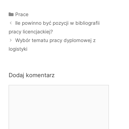
K
Prace
a
Ile powinno być pozycji w bibliografii
t
pracy licencjackiej?
e
Wybór tematu pracy dyplomowej z
g
logistyki
o
r
i
e
Dodaj komentarz
K
o
m
e
n
t