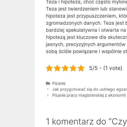
Teza i hipoteza, choć często mylon
Teza jest twierdzeniem lub stanow
hipoteza jest przypuszczeniem, kt
zgromadzonych danych. Teza jest b
bardziej spekulatywna i otwarta na
hipotezą jest kluczowe dla skute
jasnych, precyzyjnych argumentów w
sobą ściśle powiązane i wspólnie 
5/5 - (1 vote)
Kategorie
Pisanie
Jak przygotować się do ustnego egz
Pisanie pracy magisterskiej z ekonomii
1 komentarz do “Czy