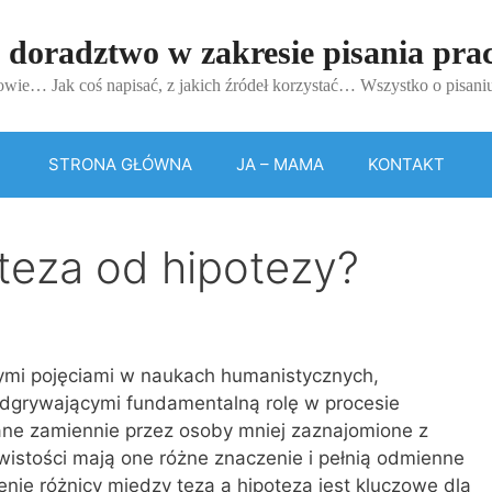
 doradztwo w zakresie pisania pr
wie… Jak coś napisać, z jakich źródeł korzystać… Wszystko o pisan
STRONA GŁÓWNA
JA – MAMA
KONTAKT
 teza od hipotezy?
ymi pojęciami w naukach humanistycznych,
odgrywającymi fundamentalną rolę w procesie
e zamiennie przez osoby mniej zaznajomione z
wistości mają one różne znaczenie i pełnią odmienne
nie różnicy między tezą a hipotezą jest kluczowe dla