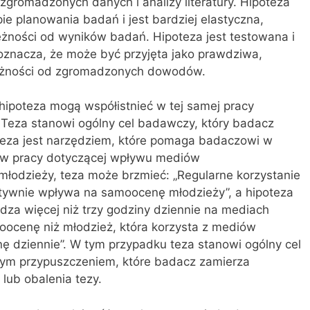
gromadzonych danych i analizy literatury. Hipoteza
ie planowania badań i jest bardziej elastyczna,
żności od wyników badań. Hipoteza jest testowana i
oznacza, że może być przyjęta jako prawdziwa,
eżności od zgromadzonych dowodów.
hipoteza mogą współistnieć w tej samej pracy
. Teza stanowi ogólny cel badawczy, który badacz
teza jest narzędziem, które pomaga badaczowi w
, w pracy dotyczącej wpływu mediów
łodzieży, teza może brzmieć: „Regularne korzystanie
ywnie wpływa na samoocenę młodzieży”, a hipoteza
dza więcej niż trzy godziny dziennie na mediach
ocenę niż młodzież, która korzysta z mediów
ę dziennie”. W tym przypadku teza stanowi ogólny cel
nym przypuszczeniem, które badacz zamierza
lub obalenia tezy.