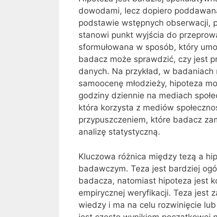
dowodami, lecz dopiero poddawana
podstawie wstępnych obserwacji, pr
stanowi punkt wyjścia do przeprow
sformułowana w sposób, który umożl
badacz może sprawdzić, czy jest 
danych. Na przykład, w badaniac
samoocenę młodzieży, hipoteza może
godziny dziennie na mediach społ
która korzysta z mediów społecznoś
przypuszczeniem, które badacz zam
analizę statystyczną.
Kluczowa różnica między tezą a hipo
badawczym. Teza jest bardziej ogó
badacza, natomiast hipoteza jest
empirycznej weryfikacji. Teza jest
wiedzy i ma na celu rozwinięcie l
jest często wynikiem początkowej 