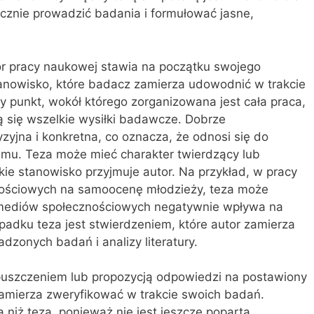
cznie prowadzić badania i formułować jasne,
tor pracy naukowej stawia na początku swojego
tanowisko, które badacz zamierza udowodnić w trakcie
ny punkt, wokół którego zorganizowana jest cała praca,
ją się wszelkie wysiłki badawcze. Dobrze
zyjna i konkretna, co oznacza, że odnosi się do
emu. Teza może mieć charakter twierdzący lub
kie stanowisko przyjmuje autor. Na przykład, w pracy
ościowych na samoocenę młodzieży, teza może
z mediów społecznościowych negatywnie wpływa na
adku teza jest stwierdzeniem, które autor zamierza
zonych badań i analizy literatury.
zypuszczeniem lub propozycją odpowiedzi na postawiony
amierza zweryfikować w trakcie swoich badań.
 niż teza, ponieważ nie jest jeszcze poparta