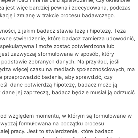
za jest więc bardziej pewna i zdecydowana, podczas
ikację i zmianę w trakcie procesu badawczego.
wności, z jakim badacz stawia tezę i hipotezę. Teza
ewne stwierdzenie, które badacz zamierza udowodnić,
j spekulatywna i może zostać potwierdzona lub
 jest zazwyczaj sformułowana w sposób, który
a podstawie zebranych danych. Na przykład, jeśli
spędza więcej czasu na mediach społecznościowych, ma
e przeprowadzić badania, aby sprawdzić, czy
 Jeśli dane potwierdzą hipotezę, badacz może ją
k dane jej zaprzeczą, badacz będzie musiał ją odrzucić
eż pod względem momentu, w którym są formułowane w
zwyczaj formułowana na początku procesu
ej pracy. Jest to stwierdzenie, które badacz