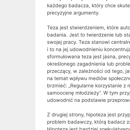
każdego badacza, który chce skute
precyzyjne argumenty.
Teza jest stwierdzeniem, które au
badania. Jest to twierdzenie lub s
swojej pracy. Teza stanowi central
i to na jej udowodnieniu koncentru
sformułowana teza jest jasna, precy
określonego zagadnienia lub probl
przeczący, w zależności od tego, ja
na temat wpływu mediów społeczn
brzmieć: „Regularne korzystanie 
samoocenę młodzieży”. W tym przyp
udowodnić na podstawie przeprowad
Z drugiej strony, hipoteza jest pr
problem badawczy, którą badacz z
Hipoteza jest bardziej spekulatywna