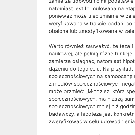
zamierza udowodnić na podstawie z
natomiast jest formułowana na etap
ponieważ może ulec zmianie w zale
weryfikowana w trakcie badań, co 
obalona lub zmodyfikowana w zal
Warto również zauważyć, że teza i 
naukowej, ale pełnią różne funkcje
zamierza osiągnąć, natomiast hipo
dążeniu do tego celu. Na przykład
społecznościowych na samoocenę m
z mediów społecznościowych negat
może brzmieć: „Młodzież, która spę
społecznościowych, ma niższą samo
społecznościowych mniej niż godzin
badawczy, a hipoteza jest konkret
zweryfikować w celu udowodnienia 