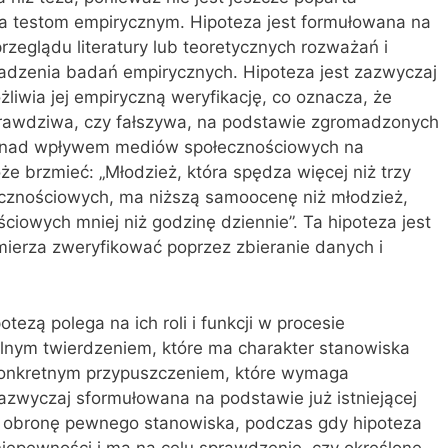
 testom empirycznym. Hipoteza jest formułowana na
zeglądu literatury lub teoretycznych rozważań i
adzenia badań empirycznych. Hipoteza jest zazwyczaj
iwia jej empiryczną weryfikację, co oznacza, że
prawdziwa, czy fałszywa, na podstawie zgromadzonych
h nad wpływem mediów społecznościowych na
 brzmieć: „Młodzież, która spędza więcej niż trzy
ecznościowych, ma niższą samoocenę niż młodzież,
ciowych mniej niż godzinę dziennie”. Ta hipoteza jest
ierza zweryfikować poprzez zbieranie danych i
tezą polega na ich roli i funkcji w procesie
lnym twierdzeniem, które ma charakter stanowiska
 konkretnym przypuszczeniem, które wymaga
 zazwyczaj sformułowana na podstawie już istniejącej
ub obronę pewnego stanowiska, podczas gdy hipoteza
niepewności i ma na celu sprawdzenie, czy określone