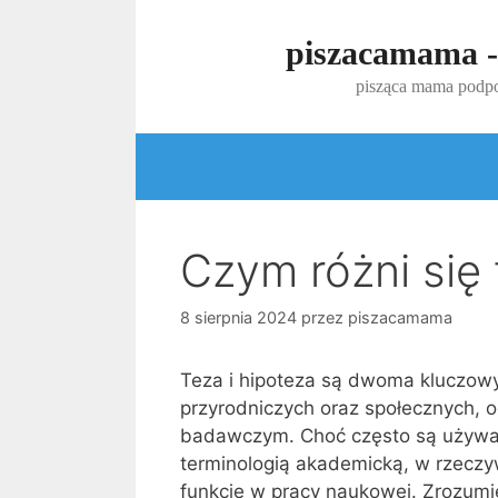
Przejdź
do
piszacamama -
treści
pisząca mama podpo
Czym różni się
8 sierpnia 2024
przez
piszacamama
Teza i hipoteza są dwoma kluczow
przyrodniczych oraz społecznych, 
badawczym. Choć często są używan
terminologią akademicką, w rzeczy
funkcje w pracy naukowej. Zrozumie