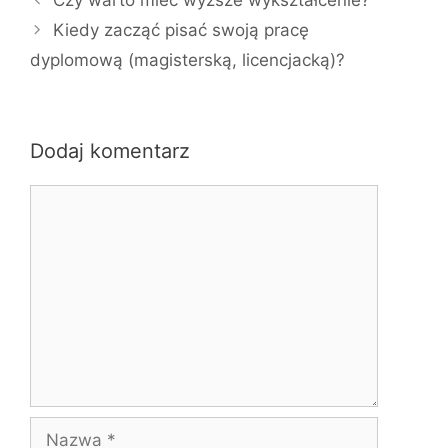
t
Kiedy zacząć pisać swoją pracę
e
dyplomową (magisterską, licencjacką)?
g
o
r
i
Dodaj komentarz
e
K
o
m
e
n
t
a
r
z
N