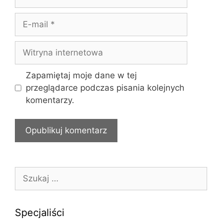
a
z
E
w
-
a
m
W
a
i
i
t
Zapamiętaj moje dane w tej
l
r
przeglądarce podczas pisania kolejnych
y
komentarzy.
n
a
i
n
t
e
S
r
z
n
u
e
k
Specjaliści
t