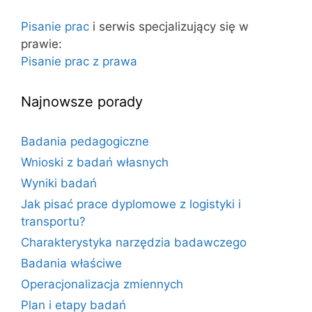
a
o
j
Pisanie prac
i serwis specjalizujący się w
w
:
prawie:
a
Pisanie prac z prawa
Najnowsze porady
Badania pedagogiczne
Wnioski z badań własnych
Wyniki badań
Jak pisać prace dyplomowe z logistyki i
transportu?
Charakterystyka narzędzia badawczego
Badania właściwe
Operacjonalizacja zmiennych
Plan i etapy badań