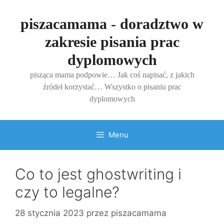
Przejdź
do
piszacamama - doradztwo w
treści
zakresie pisania prac
dyplomowych
pisząca mama podpowie… Jak coś napisać, z jakich
źródeł korzystać… Wszystko o pisaniu prac
dyplomowych
Menu
Co to jest ghostwriting i
czy to legalne?
28 stycznia 2023
przez
piszacamama