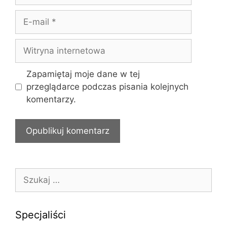
z
E
w
-
a
m
W
a
i
i
t
Zapamiętaj moje dane w tej
l
r
przeglądarce podczas pisania kolejnych
y
komentarzy.
n
a
i
n
t
e
S
r
z
n
u
e
k
Specjaliści
t
a