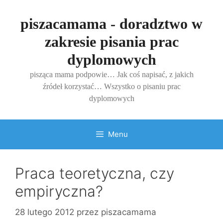
Przejdź
do
piszacamama - doradztwo w
treści
zakresie pisania prac
dyplomowych
pisząca mama podpowie… Jak coś napisać, z jakich
źródeł korzystać… Wszystko o pisaniu prac
dyplomowych
Menu
Praca teoretyczna, czy
empiryczna?
28 lutego 2012
przez
piszacamama